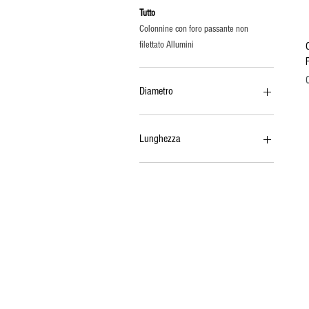
Tutto
Colonnine con foro passante non
filettato Allumini
Diametro
3.1
3.6
Lunghezza
4.1
5.1
3
4
6
8
10
12
14
16
18
20