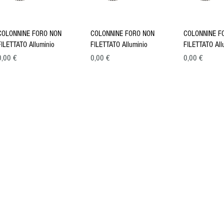
Vista rapida
Vista rapida
Vista ra
COLONNINE FORO NON
COLONNINE FORO NON
COLONNINE F
FILETTATO Alluminio
FILETTATO Alluminio
FILETTATO All
Prezzo
Prezzo
Prezzo
0,00 €
0,00 €
0,00 €