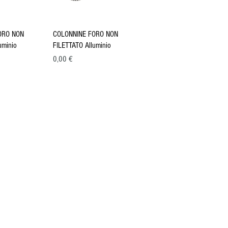
pida
Vista rapida
ORO NON
COLONNINE FORO NON
uminio
FILETTATO Alluminio
Prezzo
0,00 €