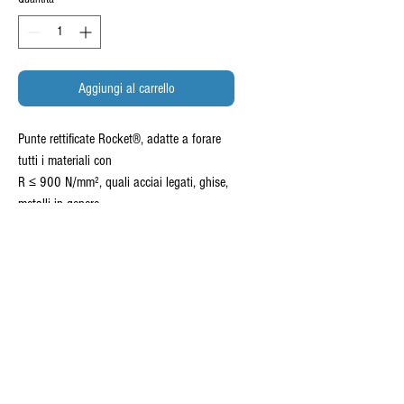
Aggiungi al carrello
Punte rettificate Rocket®, adatte a forare
tutti i materiali con
R ≤ 900 N/mm², quali acciai legati, ghise,
metalli in genere,
grafite, ma anche legno e plastiche,
garantendo una velocità di
foratura del 30% superiore ad una punta
comune, oltre che una
precisione di foratura ed una costanza di
rendimento elevata.
INFORMAZIONI SUL PRODOTTOc