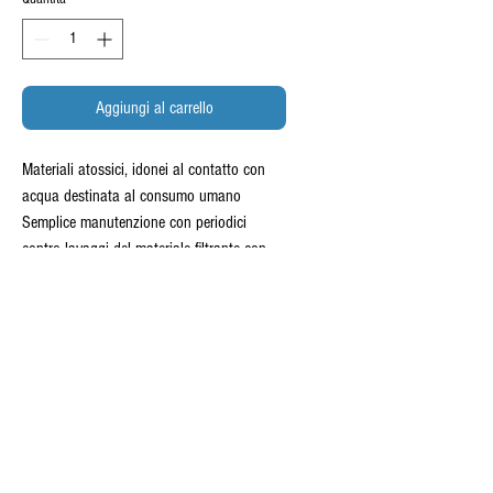
Aggiungi al carrello
Materiali atossici, idonei al contatto con
acqua destinata al consumo umano
Semplice manutenzione con periodici
contro lavaggi del materiale filtrante con
acqua
Pieno controllo con display
Programmazione del lavaggio secondo
esigenze
Uso domestico, uso tecnico e industriale,
acqua potabile
INFORMAZIONI SUL PRODOTTO