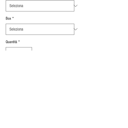
Box
*
Quantità
*
Aggiungi al carrello
Spessore Serrabile
:
0,8 mm ÷ 3 mm
INFORMAZIONI SUL PRODOTTO
CORPO
ACCIAIO ZINCATO
POLITICA SU RESI E RIMBORSI