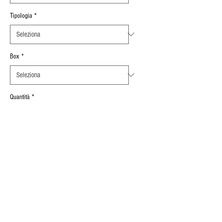
Tipologia
*
Box
*
Quantità
*
Aggiungi al carrello
Spessore Serrabile
:
0,5 mm ÷ 3 mm
INFORMAZIONI SUL PRODOTTO