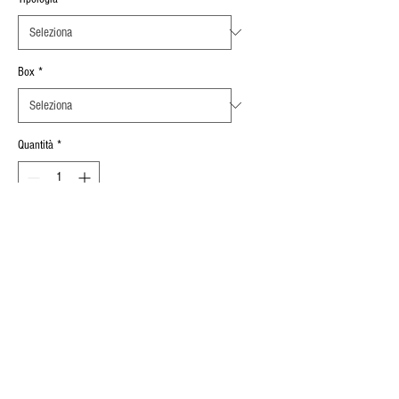
Box
*
Quantità
*
Aggiungi al carrello
Spessore Serrabile
:
2,5 mm ÷ 4 mm
INFORMAZIONI SUL PRODOTTO
CORPO
ACCIAIO ZINCATO