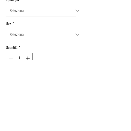
Box
*
Quantità
*
Aggiungi al carrello
Spessore Serrabile
:
1 mm ÷ 3,5 mm
INFORMAZIONI SUL PRODOTTO
CORPO
ACCIAIO ZINCATO