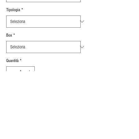
Tipologia
*
Box
*
Quantità
*
Aggiungi al carrello
Spessore Serrabile
:
0,5 mm ÷ 3 mm
INFORMAZIONI SUL PRODOTTO