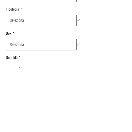
Tipologia
*
Box
*
Quantità
*
Aggiungi al carrello
Spessore Serrabile
:
0,5 mm ÷ 2,3 mm
INFORMAZIONI SUL PRODOTTO