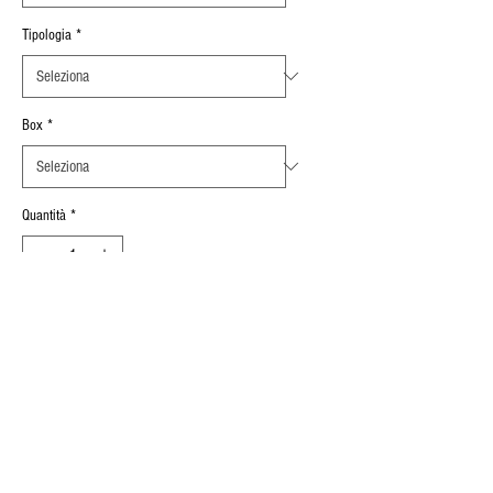
Tipologia
*
Box
*
Quantità
*
Aggiungi al carrello
Spessore Serrabile
:
0,3 mm ÷ 2,5 mm
INFORMAZIONI SUL PRODOTTO