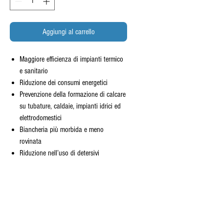
Aggiungi al carrello
Maggiore efficienza di impianti termico
e sanitario
Riduzione dei consumi energetici
Prevenzione della formazione di calcare
su tubature, caldaie, impianti idrici ed
elettrodomestici
Biancheria più morbida e meno
rovinata
Riduzione nell’uso di detersivi
Ingombro ridotto per spazi ristretti
Superfici più pulite
Modalità vacanza: dopo una lunga
inattività le resine potrebbero essere
soggette a proliferazione batterica, con